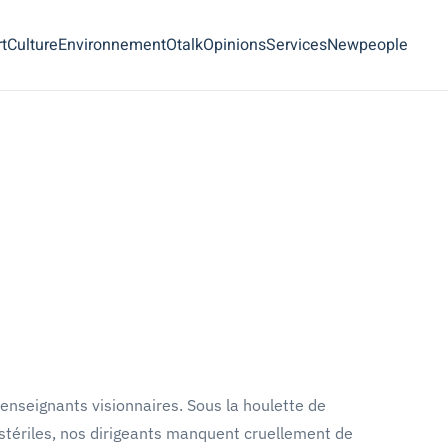
t
Culture
Environnement
Otalk
Opinions
Services
Newpeople
'enseignants visionnaires. Sous la houlette de
 stériles, nos dirigeants manquent cruellement de