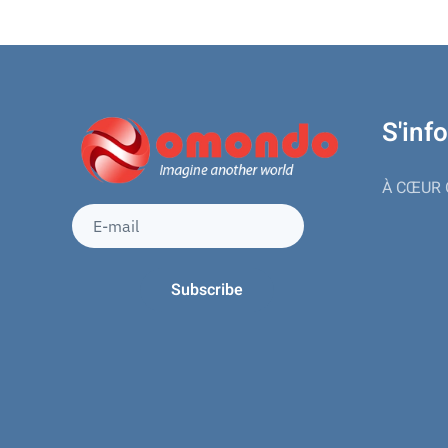
S'inf
À CŒUR