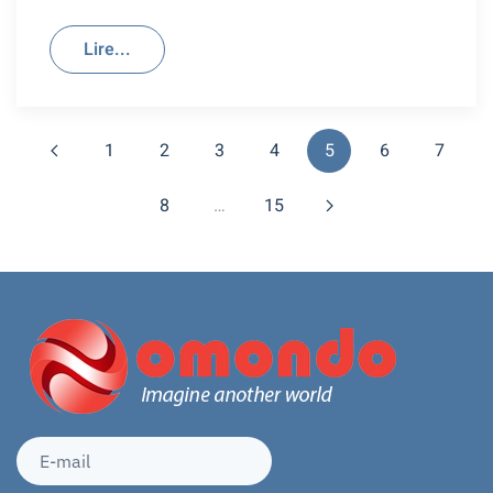
Lire...
1
2
3
4
5
6
7
8
…
15