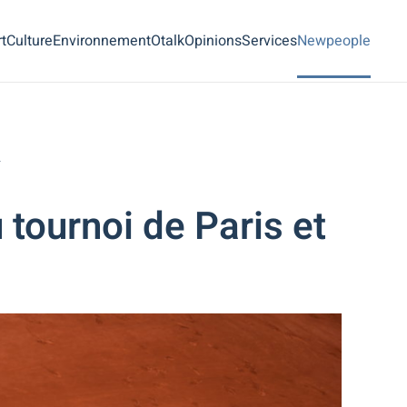
t
Culture
Environnement
Otalk
Opinions
Services
Newpeople
l
 tournoi de Paris et