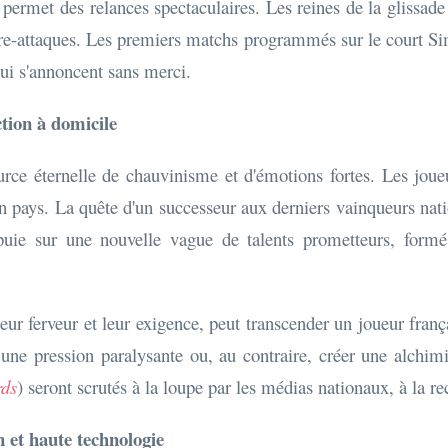
et permet des relances spectaculaires. Les reines de la glissad
ntre-attaques. Les premiers matchs programmés sur le court S
qui s'annoncent sans merci.
ction à domicile
urce éternelle de chauvinisme et d'émotions fortes. Les joueu
un pays. La quête d'un successeur aux derniers vainqueurs nat
puie sur une nouvelle vague de talents prometteurs, formés
eur ferveur et leur exigence, peut transcender un joueur franç
 une pression paralysante ou, au contraire, créer une alchi
rds
) seront scrutés à la loupe par les médias nationaux, à la r
n et haute technologie