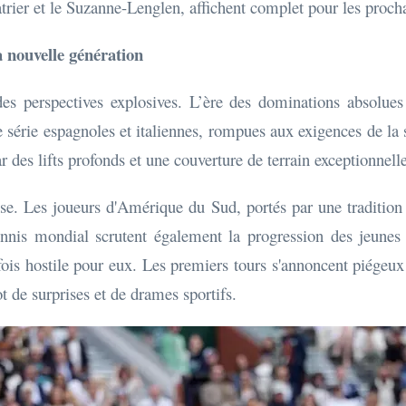
trier et le Suzanne-Lenglen, affichent complet pour les proch
a nouvelle génération
es perspectives explosives. L’ère des dominations absolues l
e série espagnoles et italiennes, rompues aux exigences de la s
ar des lifts profonds et une couverture de terrain exceptionnell
se. Les joueurs d'Amérique du Sud, portés par une tradition h
tennis mondial scrutent également la progression des jeunes
fois hostile pour eux. Les premiers tours s'annoncent piégeux 
 de surprises et de drames sportifs.