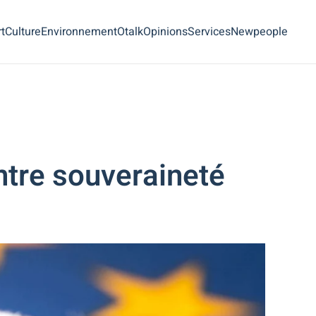
t
Culture
Environnement
Otalk
Opinions
Services
Newpeople
Entre souveraineté